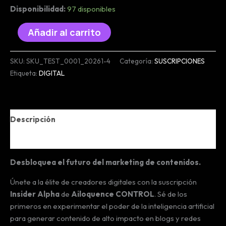
Disponibilidad:
97 disponibles
Suscripción
Añadir al carrito
Premium
5
SKU:
SKU_TEST_0001_20261-4
Categoría:
SUSCRIPCIONES
cantidad
Etiqueta:
DIGITAL
Descripción
Valoraciones (0)
Desbloquea el futuro del marketing de contenidos.
Únete a la élite de creadores digitales con la suscripción
Insider Alpha
de
Ailoquence CONTROL
. Sé de los
primeros en experimentar el poder de la inteligencia artificial
para generar contenido de alto impacto en blogs y redes