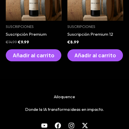
SUSCRIPCIONES
SUSCRIPCIONES
Suscripción Premium
Suscripción Premium 12
El
El
€
14.99
€
9.99
€
8.99
precio
precio
original
actual
Añadir al carrito
Añadir al carrito
era:
es:
€14.99.
€9.99.
Ailoquence
Donde la IA transforma ideas en impacto.