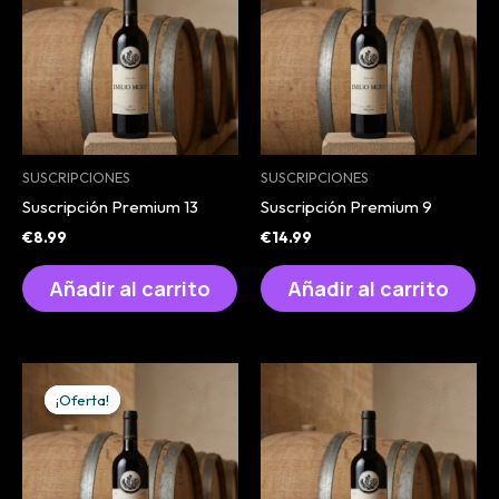
SUSCRIPCIONES
SUSCRIPCIONES
Suscripción Premium 13
Suscripción Premium 9
€
8.99
€
14.99
Añadir al carrito
Añadir al carrito
¡Oferta!
¡Oferta!