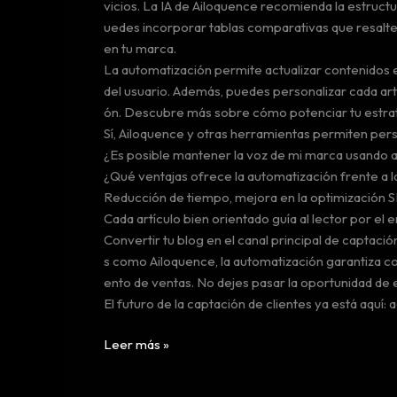
vicios. La IA de Ailoquence recomienda la estructu
uedes incorporar tablas comparativas que resalten
en tu marca.
La automatización permite actualizar contenidos exi
del usuario. Además, puedes personalizar cada art
ón. Descubre más sobre cómo potenciar tu estrate
Sí, Ailoquence y otras herramientas permiten perso
¿Es posible mantener la voz de mi marca usando a
¿Qué ventajas ofrece la automatización frente a 
Reducción de tiempo, mejora en la optimización SE
Cada artículo bien orientado guía al lector por e
Convertir tu blog en el canal principal de captació
s como Ailoquence, la automatización garantiza co
ento de ventas. No dejes pasar la oportunidad de 
El futuro de la captación de clientes ya está aquí: 
Cómo
Leer más »
convertir
tu