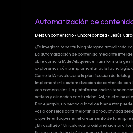
blog
en
una
Automatización de contenido c
máquina
de
Deja un comentario
/
Uncategorized
/
Jesús Carb
ventas
gracias
¿Te imaginas tener tu blog siempre actualizado co
a
La automatización de contenido mediante inteligen
la
ubre cómo la IA de Ailoquence transforma la gestió
IA
exploramos cómo implementar esta tecnología, opti
Cómo la IA revoluciona la planificación de tu blog
Implementar la automatización de contenido con 
vos comerciales. La plataforma analiza tendencias 
activos y alineados con tu nicho. Así, se elimina 
Por ejemplo, un negocio local de bienestar puede 
vas o consejos para mejorar la productividad desde
o que te enfoques en el crecimiento de tu empres
¿El resultado? Un calendario editorial siempre ll
En resumen, la IA de Ailoquence ofrece un soporte 