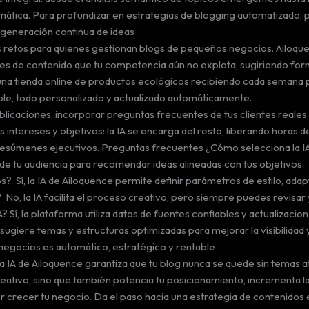
mática. Para profundizar en estrategias de blogging automatizado, 
a generación continua de ideas
s retos para quienes gestionan blogs de pequeños negocios. Ailoqu
dades de contenido que tu competencia aún no explota, sugiriendo fo
una tienda online de productos ecológicos recibiendo cada seman
e, todo personalizado y actualizado automáticamente.
caciones, incorporar preguntas frecuentes de tus clientes reales y a
s intereses y objetivos: la IA se encarga del resto, liberando horas 
 resúmenes ejecutivos. Preguntas frecuentes ¿Cómo selecciona la I
 de tu audiencia para recomendar ideas alineadas con tus objetivos.
os? Sí, la IA de Ailoquence permite definir parámetros de estilo, ada
o, la IA facilita el proceso creativo, pero siempre puedes revisar y
IA? Sí, la plataforma utiliza datos de fuentes confiables y actualizac
sugiere temas y estructuras optimizadas para mejorar la visibilidad 
 negocios es automático, estratégico y rentable
 IA de Ailoquence garantiza que tu blog nunca se quede sin temas at
 creativo, sino que también potencia tu posicionamiento, incrementa 
r crecer tu negocio. Da el paso hacia una estrategia de contenidos 