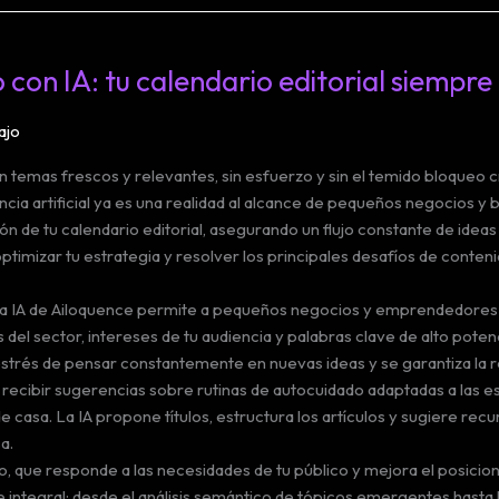
on IA: tu calendario editorial siempre 
ajo
n temas frescos y relevantes, sin esfuerzo y sin el temido bloqueo 
cia artificial ya es una realidad al alcance de pequeños negocios 
n de tu calendario editorial, asegurando un flujo constante de ideas
mizar tu estrategia y resolver los principales desafíos de contenid
la IA de Ailoquence permite a pequeños negocios y emprendedores m
del sector, intereses de tu audiencia y palabras clave de alto poten
el estrés de pensar constantemente en nuevas ideas y se garantiza la 
recibir sugerencias sobre rutinas de autocuidado adaptadas a las es
 casa. La IA propone títulos, estructura los artículos y sugiere rec
a.
eno, que responde a las necesidades de tu público y mejora el posici
integral: desde el análisis semántico de tópicos emergentes hasta la