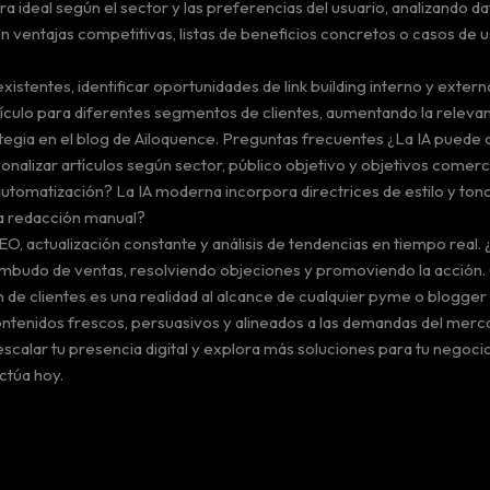
ra ideal según el sector y las preferencias del usuario, analizando 
 ventajas competitivas, listas de beneficios concretos o casos de u
stentes, identificar oportunidades de link building interno y externo
ículo para diferentes segmentos de clientes, aumentando la relevan
gia en el blog de Ailoquence. Preguntas frecuentes ¿La IA puede a
nalizar artículos según sector, público objetivo y objetivos comerci
utomatización? La IA moderna incorpora directrices de estilo y ton
la redacción manual?
O, actualización constante y análisis de tendencias en tiempo real
l embudo de ventas, resolviendo objeciones y promoviendo la acción.
n de clientes es una realidad al alcance de cualquier pyme o blogger g
ntenidos frescos, persuasivos y alineados a las demandas del mercad
escalar tu presencia digital y explora más soluciones para tu negoci
actúa hoy.