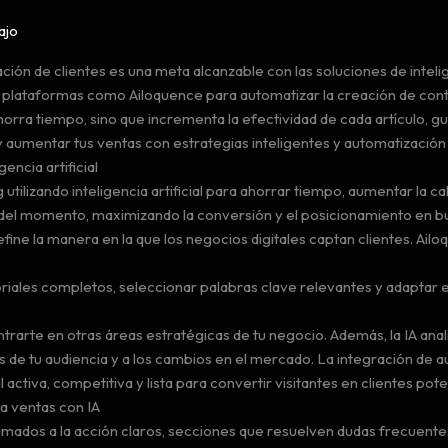
ajo
ción de clientes es una meta alcanzable con las soluciones de inteli
ataformas como Ailoquence para automatizar la creación de conte
horra tiempo, sino que incrementa la efectividad de cada artículo, gu
aumentar tus ventas con estrategias inteligentes y automatización 
encia artificial
utilizando inteligencia artificial para ahorrar tiempo, aumentar la c
as del momento, maximizando la conversión y el posicionamiento en 
ine la manera en la que los negocios digitales captan clientes. Ail
les completos, seleccionar palabras clave relevantes y adaptar el t
rarte en otras áreas estratégicas de tu negocio. Además, la IA anali
s de tu audiencia y a los cambios en el mercado. La integración de
ctiva, competitiva y lista para convertir visitantes en clientes pote
a ventas con IA
lamados a la acción claros, secciones que resuelven dudas frecuent