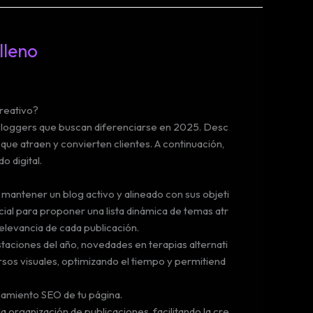
lleno
creativo?
y bloggers que buscan diferenciarse en 2025. Desc
 que atraen y convierten clientes. A continuación,
o digital.
antener un blog activo y alineado con sus objeti
cial para proponer una lista dinámica de temas atr
relevancia de cada publicación.
taciones del año, novedades en terapias alternati
ursos visuales, optimizando el tiempo y permitiend
onamiento SEO de tu página.
 organización de publicaciones, facilitando la cre