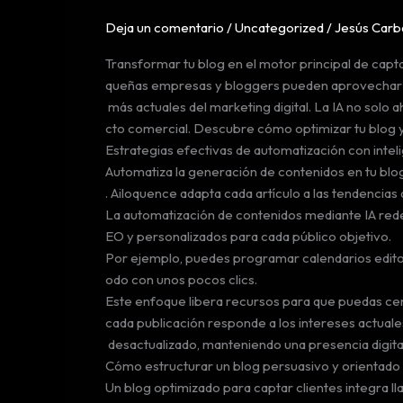
Deja un comentario
/
Uncategorized
/
Jesús Carb
Transformar tu blog en el motor principal de capta
queñas empresas y bloggers pueden aprovechar pl
más actuales del marketing digital. La IA no solo a
cto comercial. Descubre cómo optimizar tu blog y 
Estrategias efectivas de automatización con intelig
Automatiza la generación de contenidos en tu blog 
. Ailoquence adapta cada artículo a las tendenci
La automatización de contenidos mediante IA redef
EO y personalizados para cada público objetivo.
Por ejemplo, puedes programar calendarios editoria
odo con unos pocos clics.
Este enfoque libera recursos para que puedas cent
cada publicación responde a los intereses actuale
desactualizado, manteniendo una presencia digital a
Cómo estructurar un blog persuasivo y orientado 
Un blog optimizado para captar clientes integra l